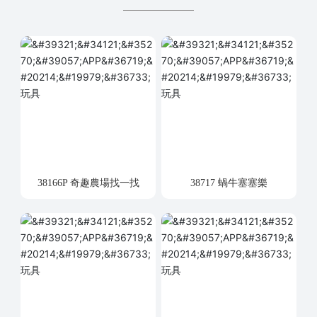
38166P 奇趣農場找一找
38717 蝸牛塞塞樂