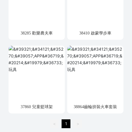
38285 歡樂農夫車
38410 啟蒙學步車
37860 兒童籃球架
38864齒輪拚裝火車套裝
<
1
>