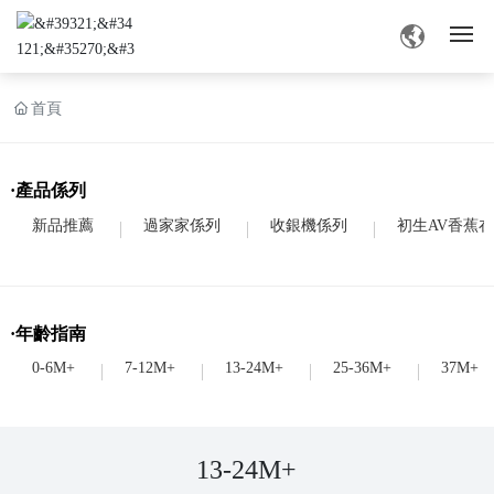
網站首頁
首頁
黄色软件香蕉视频介紹
·產品係列
產品中心
新品推薦
過家家係列
收銀機係列
初生AV香蕉
黄色软件香蕉视频資訊
·年齡指南
業務交流
0-6M+
7-12M+
13-24M+
25-36M+
37M+
聯係91香蕉视频汚版下载
13-24M+